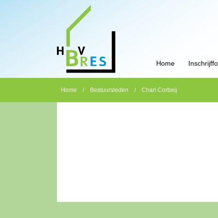
Home
Inschrijff
Home
/
Bestuursleden
/
Charl Corbeij