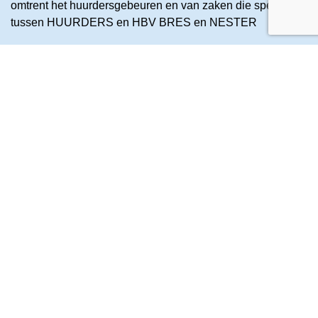
omtrent het huurdersgebeuren en van zaken die spelen
tussen HUURDERS en HBV BRES en NESTER
U ontvangt ook 4 x per jaar de huurwijzer van de
woonbond
Verder zult u lid moeten zijn, om gebruik te kunnen maken
van onze diensten bij advisering en bemiddeling en het
afhandelen van eventuele klachten.
Heeft u een klacht
over uw woning,
waar u samen met
NESTER niet uitkomt?